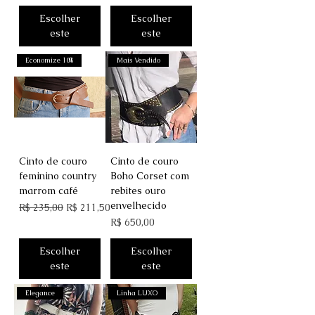
Escolher
Escolher
este
este
Economize 10%
Mais Vendido
Cinto de couro
Cinto de couro
feminino country
Boho Corset com
marrom café
rebites ouro
envelhecido
Preço normal
Preço promocional
R$ 235,00
R$ 211,50
Preço
R$ 650,00
Escolher
Escolher
este
este
Elegance
Linha LUXO