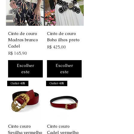
Cinto de couro
Cinto de couro
Madras branco
Boho ilhos preto
Cadel
Preço
R$ 425,00
Preço
R$ 165,90
Escolher
Escolher
este
este
Outlet-40%
Outlet-40%
Cinto couro
Cinto couro
Sevilha vermelho
Cadel vermelho