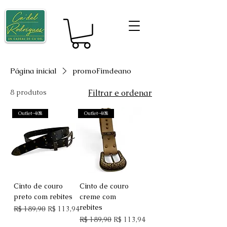
Página inicial
promoFimdeano
8 produtos
Filtrar e ordenar
Outlet-40%
Outlet-40%
Cinto de couro
Cinto de couro
preto com rebites
creme com
rebites
Preço normal
Preço promocional
R$ 189,90
R$ 113,94
Preço normal
Preço promocional
R$ 189,90
R$ 113,94