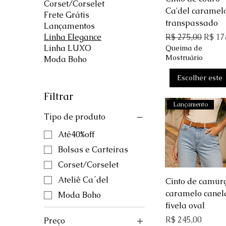
Corset/Corselet
Ca'del caramel
Frete Grátis
transpassado
Lançamentos
Preço normal
Preço
R$ 275,00
R$ 17
Linha Elegance
Linha LUXO
Queima de
Mostruário
Moda Boho
Escolher este
Filtrar
Lançamento
Tipo de produto
Até40%off
Bolsas e Carteiras
Corset/Corselet
Ateliê Ca´del
Visualização ráp
Cinto de camur
caramelo canel
Moda Boho
fivela oval
Preço
R$ 245,00
Preço