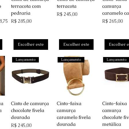
o
terracota com
terracota
camurça
pedraria
caramelo ca
Preço
R$ 245,00
 promocional
Preço
Preço
8,75
R$ 285,00
R$ 265,00
Escolher este
Escolher este
Escolher e
Lançamento
Lançamento
Lançamento
ida
Visualização rápida
Visualização rápida
Visualização 
ça
Cinto de camurça
Cinto-faixa
Cinto-faixa
a
chocolate fivela
camurça
camurça
dourada
caramelo fivela
chocolate fi
dourada
metálica
Preço
R$ 245,00