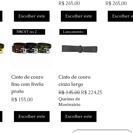
Preço
Preço
R$ 265,00
R$ 265,00
Escolher este
Escolher este
Escolher e
30%OFF na 2a unidade
Lançamento
ida
Visualização rápida
Visualização rápida
Cinto de couro
Cinto de couro
fino com fivela
cinza largo
prata
Preço normal
Preço promocional
R$ 345,00
R$ 224,25
Preço
Queima de
R$ 155,00
Mostruário
Escolher este
Escolher este