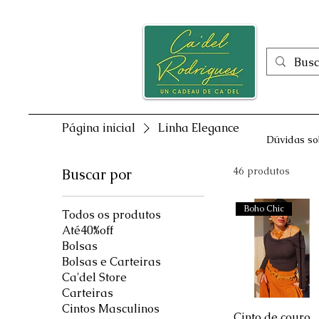
Inicio
Página inicial
Linha Elegance
Dúvidas so
46 produtos
Buscar por
Boho Chic
Todos os produtos
Até40%off
Bolsas
Bolsas e Carteiras
Ca'del Store
Carteiras
Cintos Masculinos
Visualização ráp
Cinto de couro