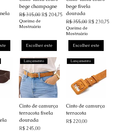
bege champagne
bege fivela
nela
dourada
Preço normal
Preço promocional
R$ 315,00
R$ 204,75
Queima de
Preço normal
Preço promocional
R$ 355,00
R$ 230,75
Mostruário
Queima de
Mostruário
ste
Escolher este
Escolher este
Lançamento
Lançamento
rápida
Visualização rápida
Visualização rápida
Cinto de camurça
Cinto de camurça
terracota fivela
terracota
vela
dourada
Preço
R$ 220,00
Preço
R$ 245,00