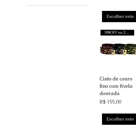
R$ 155
R$ 535
Escolher este
30%OFF na 2a unidade
Visualização ráp
Cinto de couro
fino com fivela
dourada
Preço
R$ 155,00
Escolher este