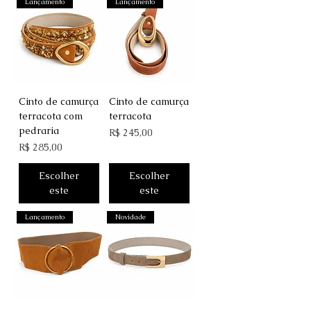
Lançamento
Lançamento
Cinto de camurça
Cinto de camurça
terracota com
terracota
pedraria
Preço
R$ 245,00
Preço
R$ 285,00
Escolher
Escolher
este
este
Lançamento
Novidade