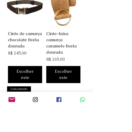
Cinto de camurça
Cinto-faixa
chocolate fivela
camurça
dourada
caramelo fivela
dourada
Preço
R$ 245,00
Preço
R$ 265,00
Escolher
Escolher
este
este
Lançamento
Cinto-faixa