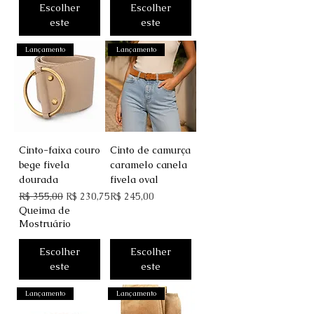
Escolher
Escolher
este
este
Lançamento
Lançamento
Cinto-faixa couro
Cinto de camurça
bege fivela
caramelo canela
dourada
fivela oval
Preço normal
Preço promocional
Preço
R$ 355,00
R$ 230,75
R$ 245,00
Queima de
Mostruário
Escolher
Escolher
este
este
Lançamento
Lançamento