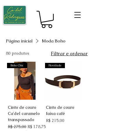
Página inicial
Moda Boho
80 produtos
Filtrar e ordenar
Boho Chic
Novidade
Cinto de couro
Cinto de couro
Ca'del caramelo
faixa café
transpassado
Preço
R$ 215,00
Preço normal
Preço promocional
R$ 275,00
R$ 178,75