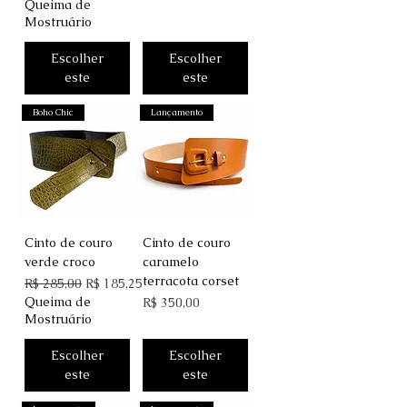
Queima de
Mostruário
Escolher
Escolher
este
este
Boho Chic
Lançamento
Cinto de couro
Cinto de couro
verde croco
caramelo
terracota corset
Preço normal
Preço promocional
R$ 285,00
R$ 185,25
Queima de
Preço
R$ 350,00
Mostruário
Escolher
Escolher
este
este