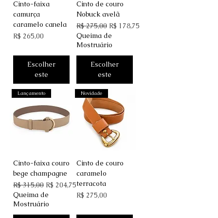
Cinto-faixa
Cinto de couro
camurça
Nobuck avelã
caramelo canela
Preço normal
Preço promocional
R$ 275,00
R$ 178,75
Preço
Queima de
R$ 265,00
Mostruário
Escolher
Escolher
este
este
Lançamento
Novidade
Cinto-faixa couro
Cinto de couro
bege champagne
caramelo
terracota
Preço normal
Preço promocional
R$ 315,00
R$ 204,75
Queima de
Preço
R$ 275,00
Mostruário