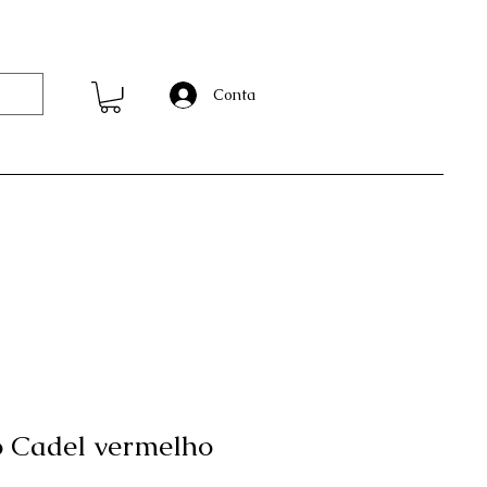
s
Conta
o Cadel vermelho