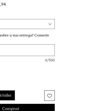
normal
Preço promocional
,94
sobre a sua entrega? Comente
0/500
rrinho
Comprar