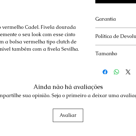
Garantia
o vermelho Cadel. Fivela dourada
Garantia de 30 dias 
lemente o seu look com esse cinto
Política de Devol
do produto
om a bolsa vermelha tipo clutch de
O produto poderá s
ível também com a fivela Sevilha.
Tamanho
dias úteis. Para mai
Política de Troca e
Caso tenha dúvidas 
cinto,
clique aqui
Ainda não há avaliações
partilhe sua opinião. Seja o primeiro a deixar uma avalia
Avaliar