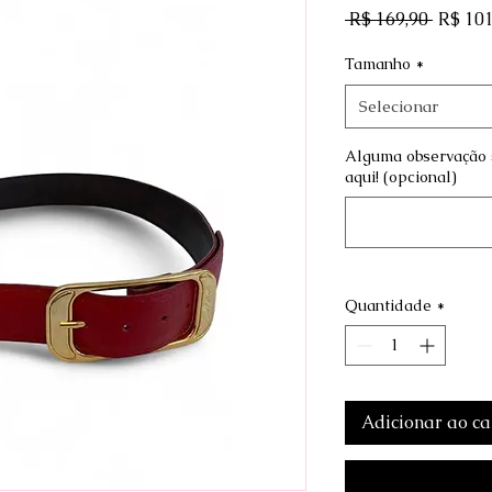
Preço 
 R$ 169,90 
R$ 101
Tamanho
*
Selecionar
Alguma observação 
aqui! (opcional)
Quantidade
*
Adicionar ao ca