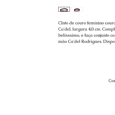
CInto de couro feminino cour
Ca'del, largura 4,0 cm. Comp
belísssimo, e faça conjunto c
mão Ca'del Rodrigues. Dispon
Com