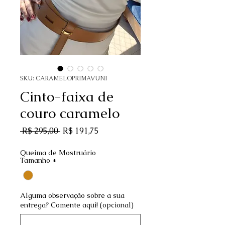
SKU: CARAMELOPRIMAVUNI
Cinto-faixa de
couro caramelo
Preço normal
Preço promocional
 R$ 295,00 
R$ 191,75
Queima de Mostruário
Tamanho
*
Alguma observação sobre a sua
entrega? Comente aqui! (opcional)