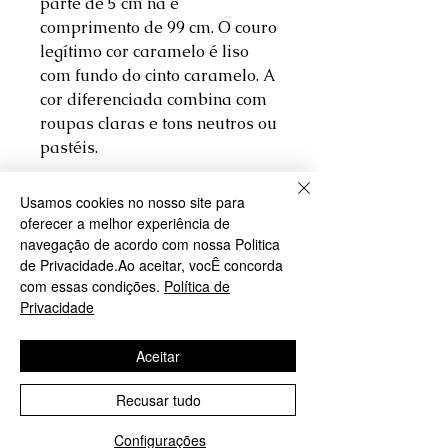
parte de 5 cm na e
comprimento de 99 cm. O couro
legítimo cor caramelo é liso
com fundo do cinto caramelo. A
cor diferenciada combina com
roupas claras e tons neutros ou
pastéis.
Usamos cookies no nosso site para
Garantia
oferecer a melhor experiência de
navegação de acordo com nossa Politica
Garantia de 30 dias , exceto para
de Privacidade.Ao aceitar, vocÊ concorda
Política de Devolução
utilização incorreta do produto
com essas condições.
Política de
Privacidade
O produto poderá ser devolvido
Tamanho
sem custos após 07 dias úteis. Para
mais detalhes, favor consultar
Aceitar
Caso tenha dúvidas sobre o
nossa
Política de Troca e
tamanho certo do seu cinto,
clique
Devoluções
Recusar tudo
aqui
Configurações
Ainda não há avaliações