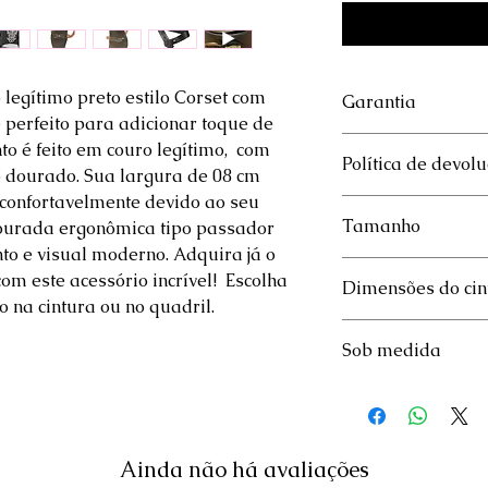
o legítimo preto estilo Corset com
Garantia
 perfeito para adicionar toque de
Garantia de 30 dias 
nto é feito em couro legítimo, com
Política de devol
do produto
 dourado. Sua largura de 08 cm
 confortavelmente devido ao seu
O produto poderá s
Tamanho
dourada ergonômica tipo passador
dias úteis. Para mai
Política de Troca e
nto e visual moderno. Adquira já o
Caso tenha dúvidas 
om este acessório incrível! Escolha
Dimensões do cin
cinto,
clique aqui
 na cintura ou no quadril.
O cinto Boho preto
Sob medida
único , com 102 cm
diferentes, consult
caso precise suas m
favor nos informe: o
Ainda não há avaliações