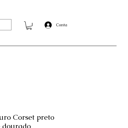
s
Conta
uro Corset preto
e dourado