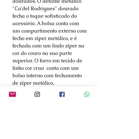
dourados. O detalhe metálico
"Ca'del Rodrigues" dourado
fecha o toque sofisticado do
acessório. A bolsa conta com
um compartimento externo com
fecho em ziper metálico, e é
fechada com um lindo ziper na
cor do couro na sua parte
superior. O forro em tecido de
linho cor crua conta com um
bolso interno com fechamento
de zíper metálico,
proporcionando segurança
para guardar objetos pessoais.
Para encerrar, a base tem 04
pezinhos dourados.
Garantia