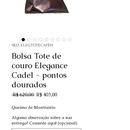
SKU: ELEGTOTECAFÉ01
Bolsa Tote de
couro Elegance
Cadel - pontos
dourados
Preço normal
Preço promocional
 R$ 620,00 
R$ 403,00
Queima de Mostruário
Alguma observação sobre a sua
entrega? Comente aqui! (opcional)