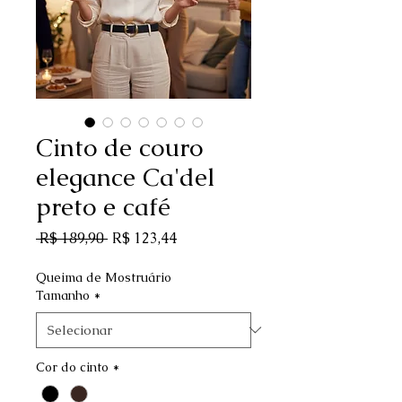
Cinto de couro
elegance Ca'del
preto e café
Preço normal
Preço promocional
 R$ 189,90 
R$ 123,44
Queima de Mostruário
Tamanho
*
Cor do cinto
*