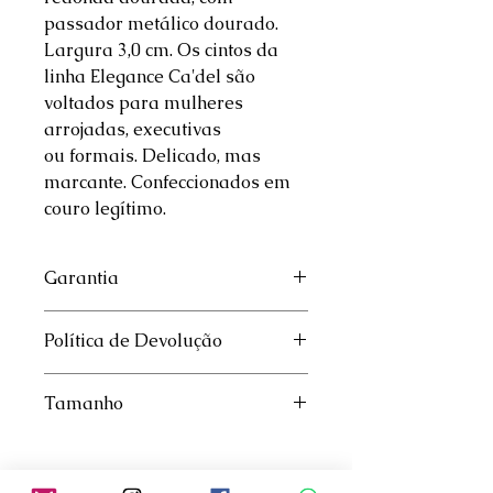
passador metálico dourado.
Largura 3,0 cm. Os cintos da
linha Elegance Ca'del são
voltados para mulheres
arrojadas, executivas
ou formais. Delicado, mas
marcante. Confeccionados em
couro legítimo.
Garantia
Garantia de 30 dias , exceto para
Política de Devolução
utilização incorreta do produto
O produto poderá ser devolvido
Tamanho
sem custos após 07 dias úteis. Para
mais detalhes, favor consultar
Caso tenha dúvidas sobre o
nossa
Política de Troca e
tamanho certo do seu cinto,
clique
Devoluções
aqui